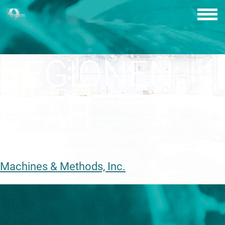
Skip
to
content
REGIONEN:
UTAH
Machines & Methods, Inc.