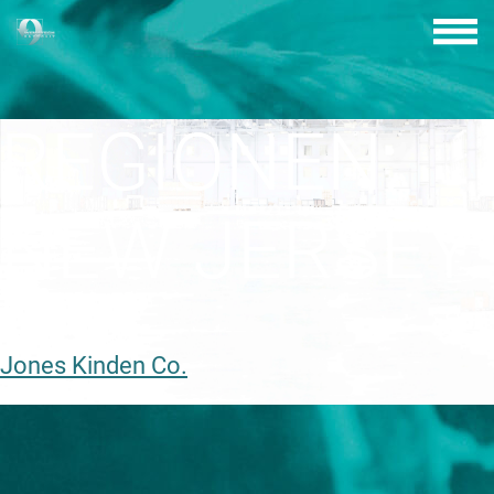
Skip
to
content
REGIONEN:
NEW JERSEY
Jones Kinden Co.