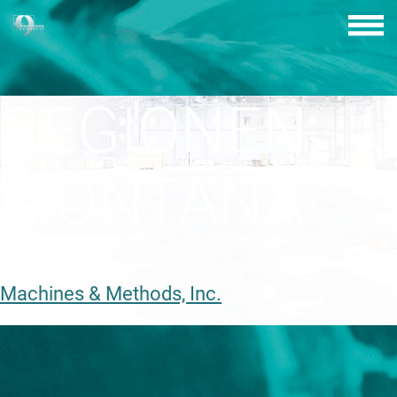
Skip
to
content
REGIONEN:
MONTANA
Machines & Methods, Inc.