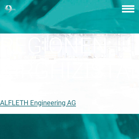
Skip
to
content
REGIONEN:
KIRGHIZISTA
ALFLETH Engineering AG