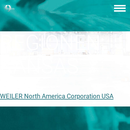
Skip
to
content
REGIONEN:
KANSAS
WEILER North America Corporation USA