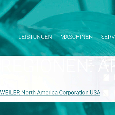
Skip
to
content
LEISTUNGEN
MASCHINEN
SERV
REGIONEN:
A
WEILER North America Corporation USA