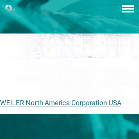
Skip
to
content
REGIONEN:
ALASKA
WEILER North America Corporation USA